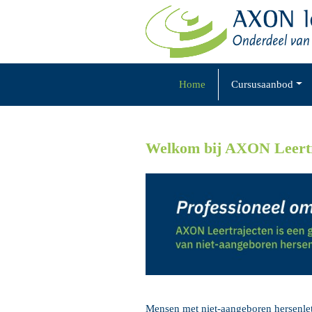
Skip
to
content
Home
Cursusaanbod
Welkom bij AXON Leertr
Mensen met niet-aangeboren hersenle