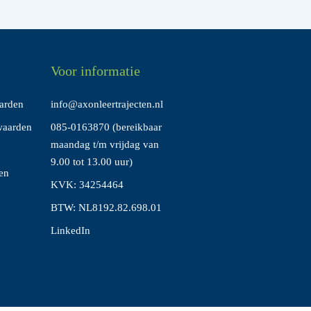
Voor informatie
arden
info@axonleertrajecten.nl
waarden
085-0163870
(bereikbaar
maandag t/m vrijdag van
9.00 tot 13.00 uur)
en
KVK: 34254464
BTW: NL8192.82.698.01
LinkedIn