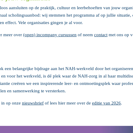
loos aansluiten op de praktijk, cultuur en leerbehoeften van jouw organ
aal scholingsaanbod: wij stemmen het programma af op jullie situatie, 
 effect. Vele organisaties gingen je al voor.
er meer over
(open) incompany cursussen
of neem
contact
met ons op v
k een belangrijke bijdrage aan het NAH‑werkveld door het organiseren
n en voor het werkveld, is dé plek waar de NAH‑zorg in al haar multidis
iantie creëren we een inspirerende leer- en ontmoetingsplek waar prof
selen en samenwerking te versterken.
e in op onze
nieuwsbrief
of lees hier meer over de
editie van 2026
.