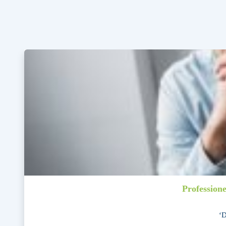
Profession
‘D