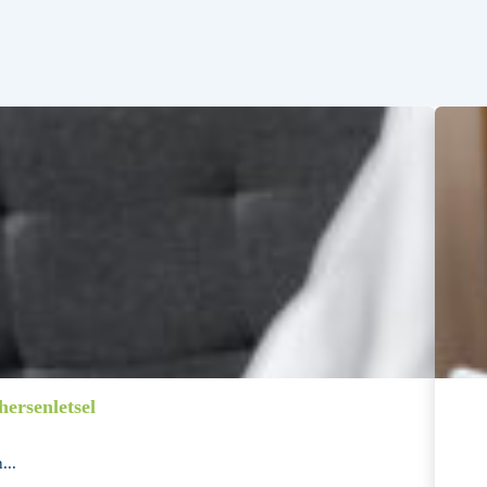
ersenletsel
...