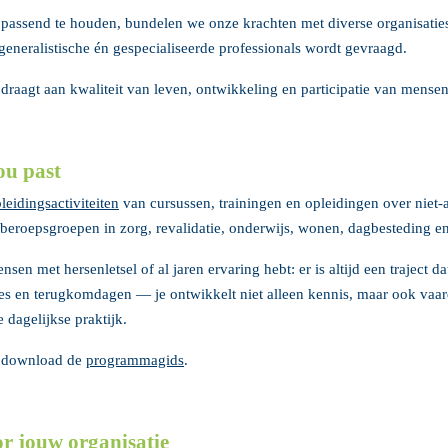
 passend te houden, bundelen we onze krachten met diverse organisatie
generalistische én gespecialiseerde professionals wordt gevraagd.
jdraagt aan kwaliteit van leven, ontwikkeling en participatie van mense
ou past
leidingsactiviteiten
van cursussen, trainingen en opleidingen over niet
beroepsgroepen in zorg, revalidatie, onderwijs, wonen, dagbesteding en 
nsen met hersenletsel of al jaren ervaring hebt: er is altijd een traject d
es en terugkomdagen — je ontwikkelt niet alleen kennis, maar ook vaar
e dagelijkse praktijk.
 download de
programmagids
.
r jouw organisatie