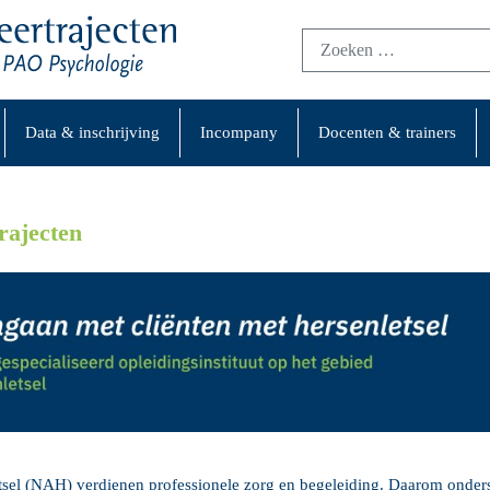
Data & inschrijving
Incompany
Docenten & trainers
ajecten
tsel (NAH) verdienen professionele zorg en begeleiding. Daarom onder