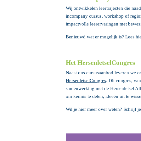
Wij ontwikkelen leertrajecten die naad
incompany cursus, workshop of region
impactvolle leerervaringen met bewezen
Benieuwd wat er mogelijk is? Lees hi
Het HersenletselCongres
Naast ons cursusaanbod leveren we oo
HersenletselCongres
. Dit congres, va
samenwerking met de Hersenletsel All
om kennis te delen, ideeën uit te wis
Wil je hier meer over weten? Schrijf j