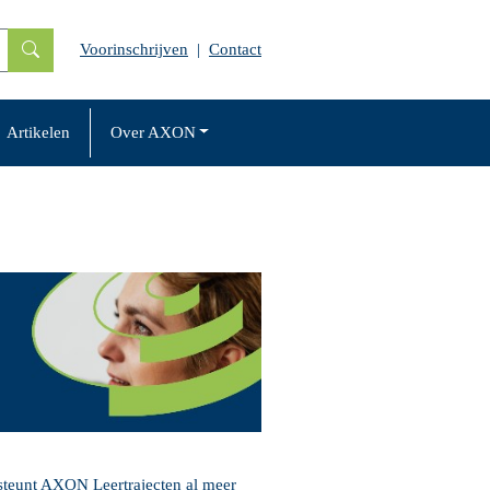
Voorinschrijven
|
Contact
Artikelen
Over AXON
steunt AXON Leertrajecten al meer