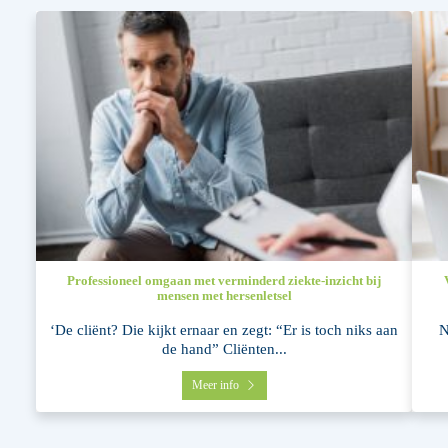
Professioneel omgaan met verminderd ziekte-inzicht bij
mensen met hersenletsel
‘De cliënt? Die kijkt ernaar en zegt: “Er is toch niks aan
N
de hand” Cliënten...
Meer info