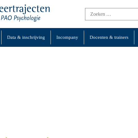
Data & inschrijving
Incompany
Docenten & trainers