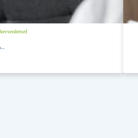
ersenletsel
...