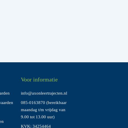
Voor informatie
arden
info@axonleertrajecten.nl
waarden
085-0163870
(bereikbaar
maandag t/m vrijdag van
9.00 tot 13.00 uur)
en
KVK: 34254464