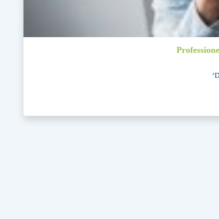
Profession
‘D