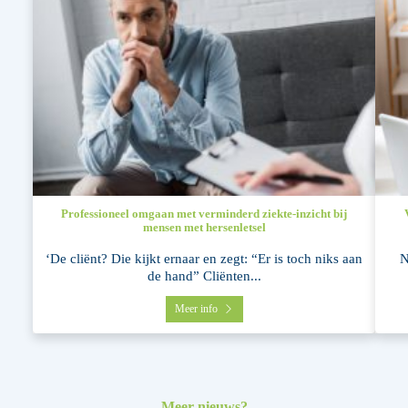
Professioneel omgaan met verminderd ziekte-inzicht bij
mensen met hersenletsel
‘De cliënt? Die kijkt ernaar en zegt: “Er is toch niks aan
N
de hand” Cliënten...
Meer info
Meer nieuws?