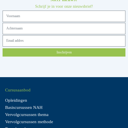
Schrijf je in voor onze nieuwsbrief!
Inschrijven
Cursusaanbod
Opleidingen
Basiscursussen NAH
Vervolgcursussen thema
Vervolgcursussen methode