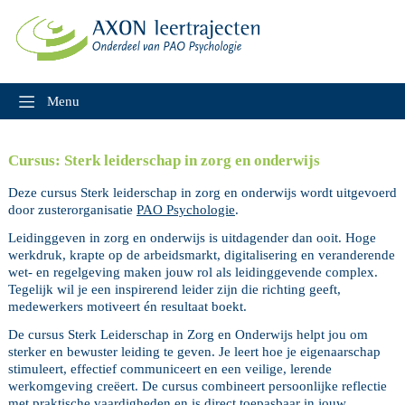
Skip
to
content
Menu
Cursus: Sterk leiderschap in zorg en onderwijs
Deze cursus Sterk leiderschap in zorg en onderwijs wordt uitgevoerd
door zusterorganisatie
PAO Psychologie
.
Leidinggeven in zorg en onderwijs is uitdagender dan ooit. Hoge
werkdruk, krapte op de arbeidsmarkt, digitalisering en veranderende
wet- en regelgeving maken jouw rol als leidinggevende complex.
Tegelijk wil je een inspirerend leider zijn die richting geeft,
medewerkers motiveert én resultaat boekt.
De cursus Sterk Leiderschap in Zorg en Onderwijs helpt jou om
sterker en bewuster leiding te geven. Je leert hoe je eigenaarschap
stimuleert, effectief communiceert en een veilige, lerende
werkomgeving creëert. De cursus combineert persoonlijke reflectie
met praktische vaardigheden en is direct toepasbaar in jouw