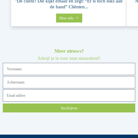
‘De cliënt? Die kijkt ernaar en zegt: “Er is toch niks aan
N
de hand” Cliënten...
Meer info
Meer nieuws?
Schrijf je in voor onze nieuwsbrief!
Inschrijven