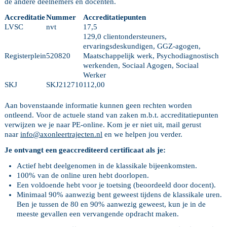
de andere deelnemers en docenten.
Accreditatie
Nummer
Accreditatiepunten
LVSC
nvt
17,5
129,0 clientondersteuners,
ervaringsdeskundigen, GGZ-agogen,
Registerplein
520820
Maatschappelijk werk, Psychodiagnostisch
werkenden, Sociaal Agogen, Sociaal
Werker
SKJ
SKJ212710
112,00
Aan bovenstaande informatie kunnen geen rechten worden
ontleend. Voor de actuele stand van zaken m.b.t. accreditatiepunten
verwijzen we je naar PE-online. Kom je er niet uit, mail gerust
naar
info@axonleertrajecten.nl
en we helpen jou verder.
Je ontvangt een geaccrediteerd certificaat als je:
Actief hebt deelgenomen in de klassikale bijeenkomsten.
100% van de online uren hebt doorlopen.
Een voldoende hebt voor je toetsing (beoordeeld door docent).
Minimaal 90% aanwezig bent geweest tijdens de klassikale uren.
Ben je tussen de 80 en 90% aanwezig geweest, kun je in de
meeste gevallen een vervangende opdracht maken.