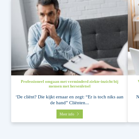
Professioneel omgaan met verminderd ziekte-inzicht bij
mensen met hersenletsel
‘De cliënt? Die kijkt ernaar en zegt: “Er is toch niks aan
N
de hand” Cliënten...
Meer info