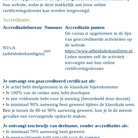
hun website, zodat je deze makkelijk aan jouw online
certificeringsdossier kan worden toegevoegd.
Accreditaties
Accreditatiebureau
Nummer
Accreditatie punten
De cursus is opgenomen in de lijst
van geaccrediteerde activiteiten op
de website
NVvA
nvt
https://www.arbeidsdeskundigen.nl
.
(arbeidsdeskundigen)
Leden moeten zelf de activiteit
toevoegen aan hun online
certificeringsdossier.
Je ontvangt een geaccrediteerd certificaat als:
• Je actief hebt deelgenomen in de klassikale bijeenkomsten
• Je 100% van de online uren hebt doorlopen
• Je een voldoende hebt voor je toetsing (beoordeeld door docent)
• Je minimaal 90% aanwezig bent geweest tijdens de klassikale uren.
Ben je tussen de 80 en 90% aanwezig geweest, kun je in de meeste
gevallen een vervangende opdracht maken.
Je ontvangt een bewijs van deelname, zonder accreditaties als:
• Je minimaal 70% aanwezig bent geweest
• Je geen voldoende hebt gehaald voor de toetsing