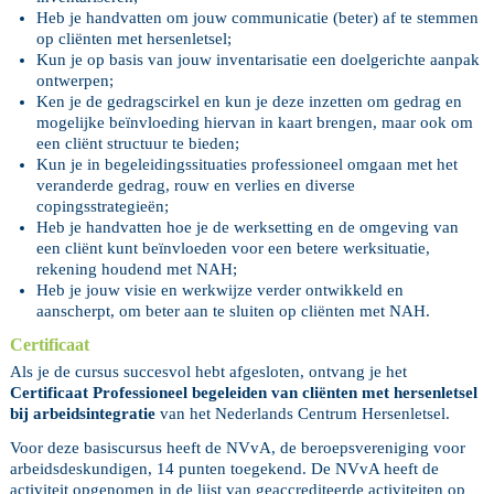
Heb je handvatten om jouw communicatie (beter) af te stemmen
op cliënten met hersenletsel;
Kun je op basis van jouw inventarisatie een doelgerichte aanpak
ontwerpen;
Ken je de gedragscirkel en kun je deze inzetten om gedrag en
mogelijke beïnvloeding hiervan in kaart brengen, maar ook om
een cliënt structuur te bieden;
Kun je in begeleidingssituaties professioneel omgaan met het
veranderde gedrag, rouw en verlies en diverse
copingsstrategieën;
Heb je handvatten hoe je de werksetting en de omgeving van
een cliënt kunt beïnvloeden voor een betere werksituatie,
rekening houdend met NAH;
Heb je jouw visie en werkwijze verder ontwikkeld en
aanscherpt, om beter aan te sluiten op cliënten met NAH.
Certificaat
Als je de cursus succesvol hebt afgesloten, ontvang je het
Certificaat Professioneel begeleiden van cliënten met hersenletsel
bij arbeidsintegratie
van het Nederlands Centrum Hersenletsel.
Voor deze basiscursus heeft de NVvA, de beroepsvereniging voor
arbeidsdeskundigen, 14 punten toegekend. De NVvA heeft de
activiteit opgenomen in de lijst van geaccrediteerde activiteiten op