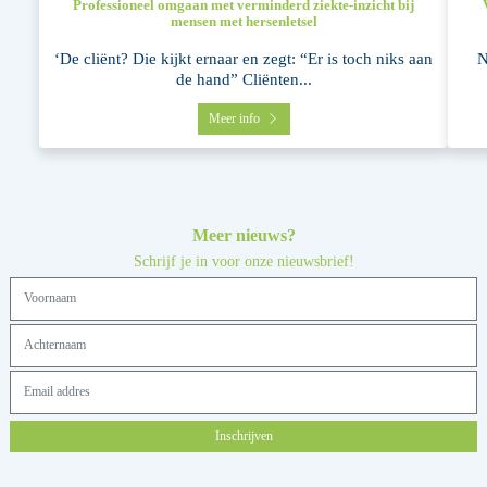
Professioneel omgaan met verminderd ziekte-inzicht bij
mensen met hersenletsel
‘De cliënt? Die kijkt ernaar en zegt: “Er is toch niks aan
N
de hand” Cliënten...
Meer info
Meer nieuws?
Schrijf je in voor onze nieuwsbrief!
Inschrijven