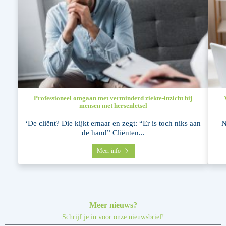
Professioneel omgaan met verminderd ziekte-inzicht bij
mensen met hersenletsel
‘De cliënt? Die kijkt ernaar en zegt: “Er is toch niks aan
N
de hand” Cliënten...
Meer info
Meer nieuws?
Schrijf je in voor onze nieuwsbrief!