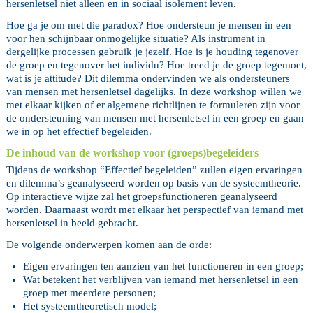
hersenletsel niet alleen en in sociaal isolement leven.
Hoe ga je om met die paradox? Hoe ondersteun je mensen in een
voor hen schijnbaar onmogelijke situatie? Als instrument in
dergelijke processen gebruik je jezelf. Hoe is je houding tegenover
de groep en tegenover het individu? Hoe treed je de groep tegemoet,
wat is je attitude? Dit dilemma ondervinden we als ondersteuners
van mensen met hersenletsel dagelijks. In deze workshop willen we
met elkaar kijken of er algemene richtlijnen te formuleren zijn voor
de ondersteuning van mensen met hersenletsel in een groep en gaan
we in op het effectief begeleiden.
De inhoud van de workshop voor (groeps)begeleiders
Tijdens de workshop “Effectief begeleiden” zullen eigen ervaringen
en dilemma’s geanalyseerd worden op basis van de systeemtheorie.
Op interactieve wijze zal het groepsfunctioneren geanalyseerd
worden. Daarnaast wordt met elkaar het perspectief van iemand met
hersenletsel in beeld gebracht.
De volgende onderwerpen komen aan de orde:
Eigen ervaringen ten aanzien van het functioneren in een groep;
Wat betekent het verblijven van iemand met hersenletsel in een
groep met meerdere personen;
Het systeemtheoretisch model;