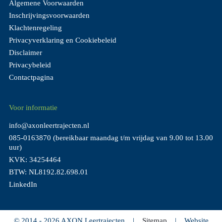
Algemene Voorwaarden
Inschrijvingsvoorwaarden
Klachtenregeling
Privacyverklaring en Cookiebeleid
Disclaimer
Privacybeleid
Contactpagina
Voor informatie
info@axonleertrajecten.nl
085-0163870
(bereikbaar maandag t/m vrijdag van 9.00 tot 13.00
uur)
KVK: 34254464
BTW: NL8192.82.698.01
LinkedIn
© 2014 - 2026 AXON Leertrajecten
|
Sitemap
|
Website