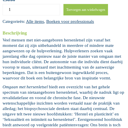
Omgaan
Toevoegen aan winkelwagen
met
hersenletsel.
Categorieën:
Alle items
,
Boeken voor professionals
Hulp
bij
Beschrijving
een
Veranderd
Veel mensen met niet-aangeboren hersenletsel zijn vanaf het
Leven
moment dat zij zijn uitbehandeld in meerdere of mindere mate
aantal
aangewezen op de hulpverlening. Hulpverleners zoeken vaak
jarenlang elke dag opnieuw naar de juiste manier van omgaan met
hun individuele cliënt. De autonomie van die individu dient daarbij
voorop te staan, uiteraard met inachtneming van de aanwezige
beperkingen. Dat is een buitengewoon ingewikkeld proces,
waarvoor dit boek een belangrijke bron van inspiratie vormt.
Omgaan met hersenletsel
biedt een overzicht van het gehele
spectrum van nietaangeboren hersenletsel, waarbij de nadruk ligt op
revalidatiefase en vooral de chronische fase. De nieuwste
wetenschappelijke inzichten worden vertaald naar de praktijk van
alledag; het biopsychosociale denken staat daarbij centraal. De
uitgave telt twee nieuwe hoofdstukken: ‘Herstel en plasticiteit’ en
‘Seksualiteit en intimiteit na hersenletsel’. Eerstgenoemd hoofdstuk
biedt antwoord op veelgestelde patiëntenvragen: Ons brein is toch