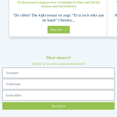
Professioneel omgaan met verminderd ziekte-inzicht bij
mensen met hersenletsel
‘De cliënt? Die kijkt ernaar en zegt: “Er is toch niks aan
N
de hand” Cliënten...
Meer info
Meer nieuws?
Schrijf je in voor onze nieuwsbrief!
Inschrijven