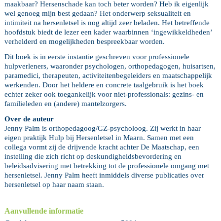
maakbaar? Hersenschade kan toch beter worden? Heb ik eigenlijk
wel genoeg mijn best gedaan? Het onderwerp seksualiteit en
intimiteit na hersenletsel is nog altijd zeer beladen. Het betreffende
hoofdstuk biedt de lezer een kader waarbinnen ‘ingewikkeldheden’
verhelderd en mogelijkheden bespreekbaar worden.
Dit boek is in eerste instantie geschreven voor professionele
hulpverleners, waaronder psychologen, orthopedagogen, huisartsen,
paramedici, therapeuten, activiteitenbegeleiders en maatschappelijk
werkenden. Door het heldere en concrete taalgebruik is het boek
echter zeker ook toegankelijk voor niet-professionals: gezins- en
familieleden en (andere) mantelzorgers.
Over de auteur
Jenny Palm is orthopedagoog/GZ-psycholoog. Zij werkt in haar
eigen praktijk Hulp bij Hersenletsel in Maarn. Samen met een
collega vormt zij de drijvende kracht achter De Maatschap, een
instelling die zich richt op deskundigheidsbevordering en
beleidsadvisering met betrekking tot de professionele omgang met
hersenletsel. Jenny Palm heeft inmiddels diverse publicaties over
hersenletsel op haar naam staan.
Aanvullende informatie