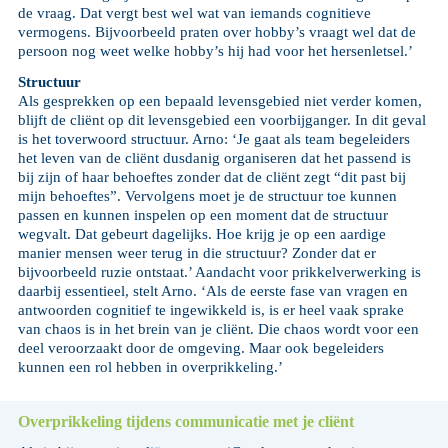
de vraag. Dat vergt best wel wat van iemands cognitieve
vermogens. Bijvoorbeeld praten over hobby’s vraagt wel dat de
persoon nog weet welke hobby’s hij had voor het hersenletsel.’
Structuur
Als gesprekken op een bepaald levensgebied niet verder komen,
blijft de cliënt op dit levensgebied een voorbijganger. In dit geval
is het toverwoord structuur. Arno: ‘Je gaat als team begeleiders
het leven van de cliënt dusdanig organiseren dat het passend is
bij zijn of haar behoeftes zonder dat de cliënt zegt “dit past bij
mijn behoeftes”. Vervolgens moet je de structuur toe kunnen
passen en kunnen inspelen op een moment dat de structuur
wegvalt. Dat gebeurt dagelijks. Hoe krijg je op een aardige
manier mensen weer terug in die structuur? Zonder dat er
bijvoorbeeld ruzie ontstaat.’ Aandacht voor prikkelverwerking is
daarbij essentieel, stelt Arno. ‘Als de eerste fase van vragen en
antwoorden cognitief te ingewikkeld is, is er heel vaak sprake
van chaos is in het brein van je cliënt. Die chaos wordt voor een
deel veroorzaakt door de omgeving. Maar ook begeleiders
kunnen een rol hebben in overprikkeling.’
Overprikkeling tijdens communicatie met je cliënt