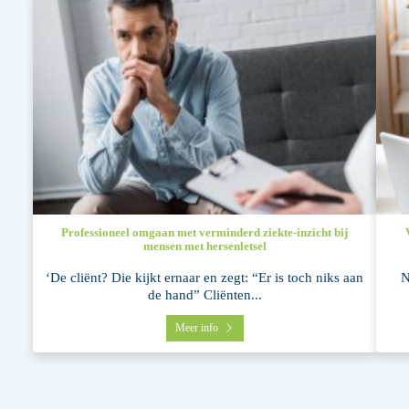
Professioneel omgaan met verminderd ziekte-inzicht bij
mensen met hersenletsel
‘De cliënt? Die kijkt ernaar en zegt: “Er is toch niks aan
N
de hand” Cliënten...
Meer info