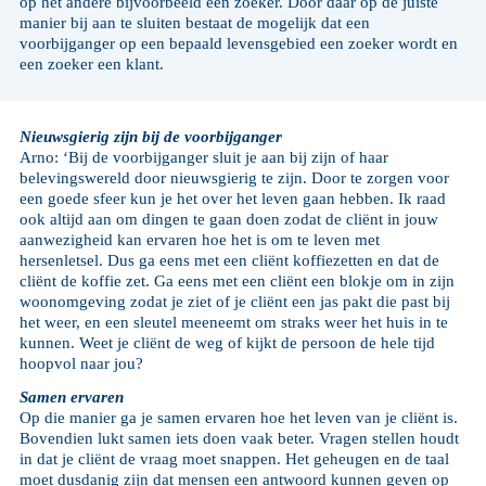
op het andere bijvoorbeeld een zoeker. Door daar op de juiste
manier bij aan te sluiten bestaat de mogelijk dat een
voorbijganger op een bepaald levensgebied een zoeker wordt en
een zoeker een klant.
Nieuwsgierig zijn bij de voorbijganger
Arno: ‘Bij de voorbijganger sluit je aan bij zijn of haar
belevingswereld door nieuwsgierig te zijn. Door te zorgen voor
een goede sfeer kun je het over het leven gaan hebben. Ik raad
ook altijd aan om dingen te gaan doen zodat de cliënt in jouw
aanwezigheid kan ervaren hoe het is om te leven met
hersenletsel. Dus ga eens met een cliënt koffiezetten en dat de
cliënt de koffie zet. Ga eens met een cliënt een blokje om in zijn
woonomgeving zodat je ziet of je cliënt een jas pakt die past bij
het weer, en een sleutel meeneemt om straks weer het huis in te
kunnen. Weet je cliënt de weg of kijkt de persoon de hele tijd
hoopvol naar jou?
Samen ervaren
Op die manier ga je samen ervaren hoe het leven van je cliënt is.
Bovendien lukt samen iets doen vaak beter. Vragen stellen houdt
in dat je cliënt de vraag moet snappen. Het geheugen en de taal
moet dusdanig zijn dat mensen een antwoord kunnen geven op