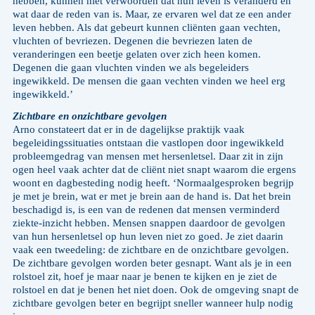
hebben, kunnen niet verwoorden dat hun leven is veranderd en
wat daar de reden van is. Maar, ze ervaren wel dat ze een ander
leven hebben. Als dat gebeurt kunnen cliënten gaan vechten,
vluchten of bevriezen. Degenen die bevriezen laten de
veranderingen een beetje gelaten over zich heen komen.
Degenen die gaan vluchten vinden we als begeleiders
ingewikkeld. De mensen die gaan vechten vinden we heel erg
ingewikkeld.’
Zichtbare en onzichtbare gevolgen
Arno constateert dat er in de dagelijkse praktijk vaak
begeleidingssituaties ontstaan die vastlopen door ingewikkeld
probleemgedrag van mensen met hersenletsel. Daar zit in zijn
ogen heel vaak achter dat de cliënt niet snapt waarom die ergens
woont en dagbesteding nodig heeft. ‘Normaalgesproken begrijp
je met je brein, wat er met je brein aan de hand is. Dat het brein
beschadigd is, is een van de redenen dat mensen verminderd
ziekte-inzicht hebben. Mensen snappen daardoor de gevolgen
van hun hersenletsel op hun leven niet zo goed. Je ziet daarin
vaak een tweedeling: de zichtbare en de onzichtbare gevolgen.
De zichtbare gevolgen worden beter gesnapt. Want als je in een
rolstoel zit, hoef je maar naar je benen te kijken en je ziet de
rolstoel en dat je benen het niet doen. Ook de omgeving snapt de
zichtbare gevolgen beter en begrijpt sneller wanneer hulp nodig