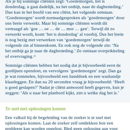
Als je bij sommige cliënten zegt: ‘Goedemorgen, het is
donderdag, u gaat dadelijk, na het ontbijt, naar de dagbesteding.’
Dan kan in het hoofd van een cliënt, het volgende ontstaan.
‘Goedemorgen’ wordt normaalgesproken als ‘goedemorgen’ door
ons brein verwerkt. Maar bij sommige cliënten wordt dit
vertraagd als ‘goe … oe … de … mor … gen’. Terwijl dit zo
verwerkt wordt, komt ‘het is donderdag’ al voorbij. Dus het brein
is nog bezig met verwerken van ‘goedemorgen’ terwijl de
volgende zin al binnenkomt. En ook nog de volgende zin: ‘Na
het ontbijt ga je naar de dagbesteding.’ Zo ontstaat overprikkeling
of overvraging.=
Sommige cliënten hebben het nodig dat je bijvoorbeeld eerst de
gordijnen opendoet, en vervolgens ‘goedemorgen’ zegt. Dan ga
je wat rommelen, bijvoorbeeld een handdoek en een washandje
klaarleggen. En dan na 20 seconden vraag je bijvoorbeeld: ‘Heeft
u goed geslapen?’ Nadat je cliënt antwoord heeft gegeven, kun je
zeggen: ‘Als u naar het planbord kijkt, ziet u welke dag het is.’
Te snel met oplossingen komen
Een valkuil bij de begeleiding van de zoeker is te snel met
oplossingen komen. Laat de zoeker zelf ontdekken hoe een
probleem kan worden opgelost. Bied geen oplossing aan voor