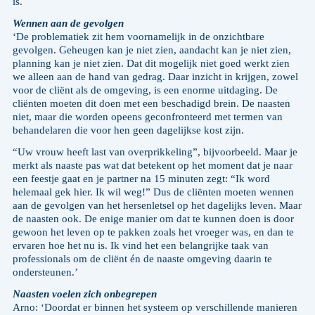
is.
Wennen aan de gevolgen
‘De problematiek zit hem voornamelijk in de onzichtbare
gevolgen. Geheugen kan je niet zien, aandacht kan je niet zien,
planning kan je niet zien. Dat dit mogelijk niet goed werkt zien
we alleen aan de hand van gedrag. Daar inzicht in krijgen, zowel
voor de cliënt als de omgeving, is een enorme uitdaging. De
cliënten moeten dit doen met een beschadigd brein. De naasten
niet, maar die worden opeens geconfronteerd met termen van
behandelaren die voor hen geen dagelijkse kost zijn.
“Uw vrouw heeft last van overprikkeling”, bijvoorbeeld. Maar je
merkt als naaste pas wat dat betekent op het moment dat je naar
een feestje gaat en je partner na 15 minuten zegt: “Ik word
helemaal gek hier. Ik wil weg!” Dus de cliënten moeten wennen
aan de gevolgen van het hersenletsel op het dagelijks leven. Maar
de naasten ook. De enige manier om dat te kunnen doen is door
gewoon het leven op te pakken zoals het vroeger was, en dan te
ervaren hoe het nu is. Ik vind het een belangrijke taak van
professionals om de cliënt én de naaste omgeving daarin te
ondersteunen.’
Naasten voelen zich onbegrepen
Arno: ‘Doordat er binnen het systeem op verschillende manieren