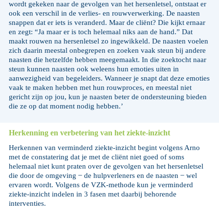
wordt gekeken naar de gevolgen van het hersenletsel, ontstaat er
ook een verschil in de verlies- en rouwverwerking. De naasten
snappen dat er iets is veranderd. Maar de cliënt? Die kijkt ernaar
en zegt: “Ja maar er is toch helemaal niks aan de hand.” Dat
maakt rouwen na hersenletsel zo ingewikkeld. De naasten voelen
zich daarin meestal onbegrepen en zoeken vaak steun bij andere
naasten die hetzelfde hebben meegemaakt. In die zoektocht naar
steun kunnen naasten ook weleens hun emoties uiten in
aanwezigheid van begeleiders. Wanneer je snapt dat deze emoties
vaak te maken hebben met hun rouwproces, en meestal niet
gericht zijn op jou, kun je naasten beter de ondersteuning bieden
die ze op dat moment nodig hebben.’
Herkenning en verbetering van het ziekte-inzicht
Herkennen van verminderd ziekte-inzicht begint volgens Arno
met de constatering dat je met de cliënt niet goed of soms
helemaal niet kunt praten over de gevolgen van het hersenletsel
die door de omgeving ̶ de hulpverleners en de naasten ̶ wel
ervaren wordt. Volgens de VZK-methode kun je verminderd
ziekte-inzicht indelen in 3 fasen met daarbij behorende
interventies.