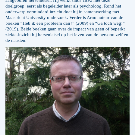
aangeboren hersenletsel. Hij werkt sinds 1992 met deze
doelgroep, eerst als begeleider later als psycholoog. Rond het
onderwerp verminderd inzicht doet hij in samenwerking met
Maastricht University onderzoek. Verder is Arno auteur van de
boeken “Heb ik een probleem dan?” (2009) en “Ga toch weg!”
(2019). Beide boeken gaan over de impact van geen of beperkt
ziekte-inzicht bij hersenletsel op het leven van de persoon zelf en
de naasten.