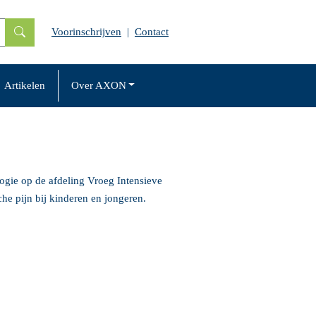
Voorinschrijven
|
Contact
Artikelen
Over AXON
logie op de afdeling Vroeg Intensieve
e pijn bij kinderen en jongeren.