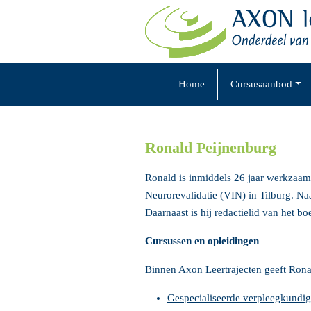
Skip
to
content
Home
Cursusaanbod
Ronald Peijnenburg
Ronald is inmiddels 26 jaar werkzaam a
Neurorevalidatie (VIN) in Tilburg. N
Daarnaast is hij redactielid van het b
Cursussen en opleidingen
Binnen Axon Leertrajecten geeft Ronal
Gespecialiseerde verpleegkund