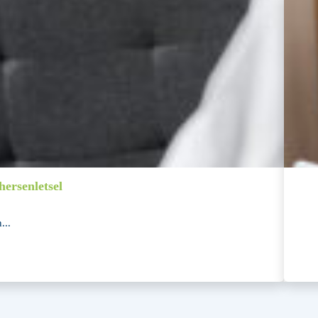
ersenletsel
...