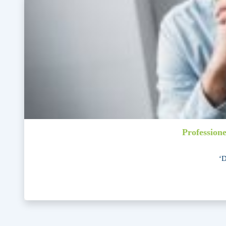
Profession
‘D