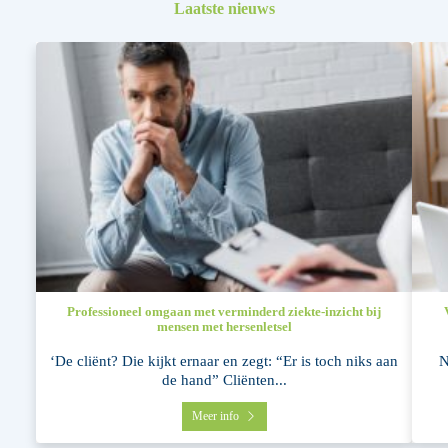
Laatste nieuws
Professioneel omgaan met verminderd ziekte-inzicht bij
mensen met hersenletsel
‘De cliënt? Die kijkt ernaar en zegt: “Er is toch niks aan
N
de hand” Cliënten...
Meer info