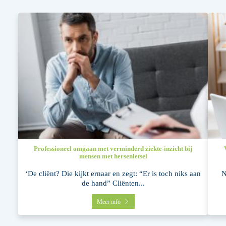
Professioneel omgaan met verminderd ziekte-inzicht bij
mensen met hersenletsel
‘De cliënt? Die kijkt ernaar en zegt: “Er is toch niks aan
N
de hand” Cliënten...
Meer info