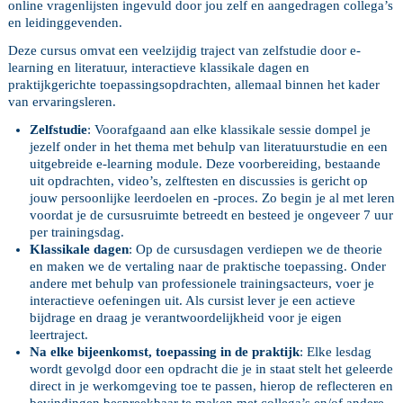
online vragenlijsten ingevuld door jou zelf en aangedragen collega’s
en leidinggevenden.
Deze cursus omvat een veelzijdig traject van zelfstudie door e-
learning en literatuur, interactieve klassikale dagen en
praktijkgerichte toepassingsopdrachten, allemaal binnen het kader
van ervaringsleren.
Zelfstudie
: Voorafgaand aan elke klassikale sessie dompel je
jezelf onder in het thema met behulp van literatuurstudie en een
uitgebreide e-learning module. Deze voorbereiding, bestaande
uit opdrachten, video’s, zelftesten en discussies is gericht op
jouw persoonlijke leerdoelen en -proces. Zo begin je al met leren
voordat je de cursusruimte betreedt en besteed je ongeveer 7 uur
per trainingsdag.
Klassikale dagen
: Op de cursusdagen verdiepen we de theorie
en maken we de vertaling naar de praktische toepassing. Onder
andere met behulp van professionele trainingsacteurs, voer je
interactieve oefeningen uit. Als cursist lever je een actieve
bijdrage en draag je verantwoordelijkheid voor je eigen
leertraject.
Na elke bijeenkomst, toepassing in de praktijk
: Elke lesdag
wordt gevolgd door een opdracht die je in staat stelt het geleerde
direct in je werkomgeving toe te passen, hierop de reflecteren en
bevindingen bespreekbaar te maken met collega’s en/of andere