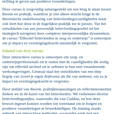
richting te geven aan positieve veranderingen.
Deze cursus is zorgvuldig samengesteld om een brug te slaan tussen
theorie en praktijk, waardoor je niet alleen inzicht krijgt in de
theoretische onderbouwing van beïnvloedingsvaardigheden maar
ook leert hoe deze in de dagelijkse praktijk toe te passen. Van het
ontwikkelen van een persoonlijk beïnvloedingsprofiel tot het
strategisch navigeren door complexe interpersoonlijke dynamieken,
de cursus “Effectief beïnvloeden in zorg en onderwijs” is ontworpen
om je impact en overtuigingskracht aanzienlijk te vergroten.
Inhoud van deze cursus
Deze interactieve cursus is ontworpen om zorg- en
onderwijsprofessionals uit te rusten met de vaardigheden die nodig
zijn om effectief invloed uit te oefenen in hun snel veranderende
werkomgevingen. Centraal staat het ontwikkelen van een diep
begrip van zowel je eigen drijfveren als die van anderen, om zo je
impact en overtuigingskracht te vergroten.
Door middel van theorie, praktijktoepassingen en reflectiemomenten
duiken we in de kunst van het beïnvloeden. We verkennen diverse
beïnvloedingsstijlen, waaronder die van Cialdini, en hoe deze
bewust ingezet kunnen worden om weerstand om te buigen en
positieve veranderingen te bewerkstelligen. De training maakt
gebruik van interactieve methoden, waaronder werk met een