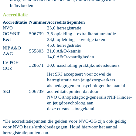
beïnvloeden.
Accreditatie
Accreditatie
Nummer
Accreditatiepunten
NVO
23,0 herregistratie
OG*/NIP
506739
3,5 opleiding – extra literatuurstudie
K&J
23,0 opleiding – overige taken
45,0 herregistratie
NIP A&O
555803
31,0 A&O-kennis
A&G
14,0 A&O-vaardigheden
LV POH-
328671
30,0 nascholing praktijkondersteuners
GGZ
Het SKJ accepteert voor zowel de
herregistratie van jeugdzorgwerkers
als pedagogen en psychologen het aantal
SKJ
506739
accreditatiepunten dat door
NVO Orthopedagoog-generalist/NIP Kinder-
en jeugdpsycholoog aan
deze cursus is toegekend.
*De accreditatiepunten die gelden voor NVO-OG zijn ook geldig
voor NVO basis(ortho)pedagogen. Houd hiervoor het aantal
herregistratiepunten aan.