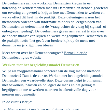
De deelnemers aan de workshop Demenzien kregen in een
notendop de kernelementen mee uit Demenzien en hebben geoefend
om ervaring en gevoel te krijgen hoe met Demenzien te werken en
welke effect dit heeft in de praktijk. Deze oefeningen waren het
methodisch ordenen van informatie middels de leefgebieden van
Demenzien en oefenen met de ‘vraag achter de vraag bij signaal- of
onbegrepen gedrag’. De deelnemers gaven aan verrast te zijn over
de andere manier van kijken en welke mogelijkheden Demenzien in
de praktijk heeft: ‘het geeft een bredere kijk op de mens met
dementie en je krijgt meer ideeën’.
Meer weten over het Dementiecongres?
Bezoek hier de
Dementiecongres website.
Werken met het begeleidingsmodel Demenzien
Wil je als zorgprofessional concreet aan de slag met de methode
Demenzien? Dan is de cursus
Werken met het begeleidingsmodel
Demenzien
een waardevolle stap. Deze cursus helpt je om samen
met bewoners, naasten en collega’s de mens en het gedrag te
begrijipen en toe te werken naar een betekenisvolle dag voor
mensen met dementie.
In de cursus leer je:
Hoe je contact maakt en een driegesprek voert