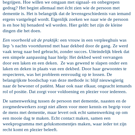
begrijpen. Hoe willen we omgaan met signaal- en onbegrepen
gedrag? Het begint allemaal met écht zien wie de persoon met
dementie is. Het is belangrijk dat de levensgeschiedenis van iemand
ergens vastgelegd wordt. Eigenlijk zoeken we naar wie de persoon
is en hoe hij benaderd wil worden. Hier geldt: het zijn de kleine
dingen die het doen.
Een voorbeeld uit de praktijk:
een vrouw in een verpleeghuis was
liep ’s nachts voortdurend met haar dekbed door de gang. Ze werd
vaak terug naar bed gebracht, zonder succes. Uiteindelijk bleek dat
een simpele aanpassing haar hielp: Het dekbed werd vervangen
door een laken en een deken. Ze was gewend te slapen onder een
laken en deken in plaats van een dekbed. Door haar gewoontes te
respecteren, was het probleem eenvoudig op te lossen. De
belangrijkste boodschap van deze methode is: blijf nieuwsgierig
naar de bewoner of patiënt. Maar ook naar elkaar, ongeacht iemands
rol of positie. Dat zorgt voor voldoening en plezier voor iedereen.
De samenwerking tussen de persoon met dementie, naasten en de
zorgmedewerkers zorgt niet alleen voor meer kennis en begrip voor
de mens met dementie, maar levert ook echt samenwerking op om
een mooie dag te maken. Echt contact maken, samen een
weekprogramma met geluksmomentjes maken, waar ieder tot zijn
recht komt en plezier beleeft.