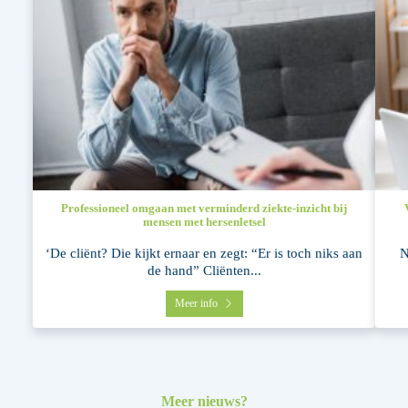
Professioneel omgaan met verminderd ziekte-inzicht bij
mensen met hersenletsel
‘De cliënt? Die kijkt ernaar en zegt: “Er is toch niks aan
N
de hand” Cliënten...
Meer info
Meer nieuws?