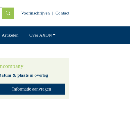
Voorinschrijven
|
Contact
Artikelen
Over AXON
Incompany
Datum & plaats
in overleg
Informatie aanvragen