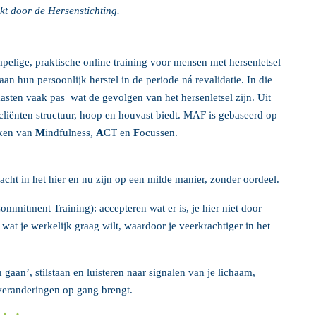
kt door de Hersenstichting.
elige, praktische online training voor mensen met hersenletsel
n hun persoonlijk herstel in de periode ná revalidatie. In die
sten vaak pas wat de gevolgen van het hersenletsel zijn. Uit
cliënten structuur, hoop en houvast biedt. MAF is gebaseerd op
eken van
M
indfulness,
A
CT en
F
ocussen.
acht in het hier en nu zijn op een milde manier, zonder oordeel.
mitment Training): accepteren wat er is, je hier niet door
wat je werkelijk graag wilt, waardoor je veerkrachtiger in het
 gaan’, stilstaan en luisteren naar signalen van je lichaam,
veranderingen op gang brengt.