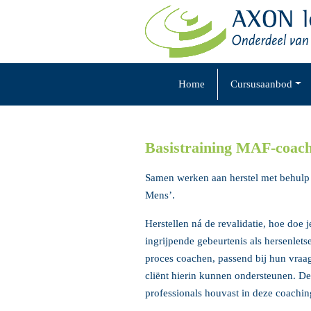
Skip
to
content
Home
Cursusaanbod
Basistraining MAF-coa
Samen werken aan herstel met behulp
Mens’.
Herstellen ná de revalidatie, hoe doe 
ingrijpende gebeurtenis als hersenletse
proces coachen, passend bij hun vraag
cliënt hierin kunnen ondersteunen. D
professionals houvast in deze coaching