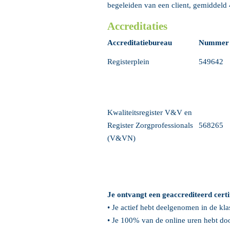
begeleiden van een client, gemiddeld 4
Accreditaties
Accreditatiebureau
Numme
Registerplein
549642
Kwaliteitsregister V&V en
Register Zorgprofessionals
568265
(V&VN)
Je ontvangt een geaccrediteerd certif
• Je actief hebt deelgenomen in de kl
• Je 100% van de online uren hebt do