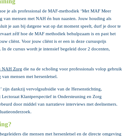
aining
je hoe je als professional de MAF-methodiek ‘Met MAF Meer
g van mensen met NAH én hun naasten. Jouw houding als
 sluit je aan bij datgene wat op dat moment speelt, durf je door te
 ervaart zélf hoe de MAF methodiek behulpzaam is en past het
jouw cliënt. Voor jouw cliënt is er een in deze cursusprijs
. In de cursus wordt je intensief begeleid door 2 docenten,
au NAH Zorg
die na de scholing voor professionals volop gebruik
g van mensen met hersenletsel.
zijn dankzij vervolgsubsidie van de Hersenstichting,
 Lectoraat Klantperspectief in Ondersteuning en Zorg
beurd door middel van narratieve interviews met deelnemers.
luatieonderzoek.
ning?
 begeleiders die mensen met hersenletsel en de directe omgeving